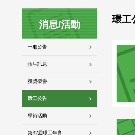
:::
:::
環工
消息/活動
一般公告
招生訊息
獲獎榮譽
環工公告
學術活動
第32屆環工年會