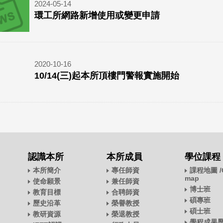
2024-05-14
環工所網路新增使用或變更申請
2020-10-16
10/14(三)起本所頂樓門警報實施開始
認識本所
本所成員
學位課程
本所簡介
專任師資
課程地圖 /C
map
使命願景
兼任師資
博士班
教育目標
合聘師資
碩專班
歷史沿革
榮譽教授
碩士班
教研資源
榮退教授
學程成果