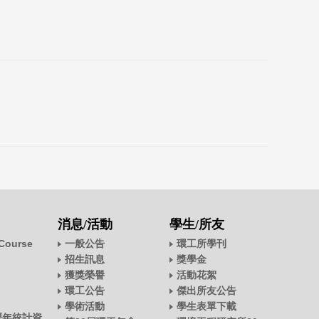
消息/活動
學生/所友
ourse
一般公告
環工所學刊
招生訊息
獎學金
獲獎榮譽
活動花絮
環工公告
傑出所友公告
學術活動
學生表單下載
歷年統計資