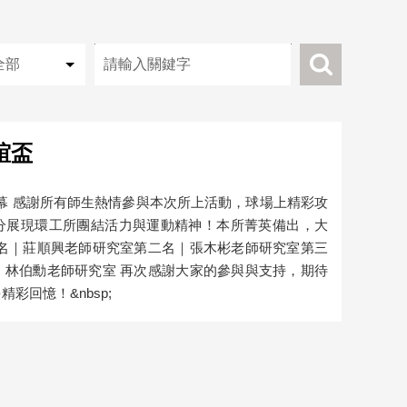
關
關
鍵
鍵
字
字
輸
搜
入
尋
誼盃
滿落幕 感謝所有師生熱情參與本次所上活動，球場上精彩攻
分展現環工所團結活力與運動精神！本所菁英備出，大
一名｜莊順興老師研究室第二名｜張木彬老師研究室第三
｜林伯勳老師研究室 再次感謝大家的參與與支持，期待
彩回憶！&nbsp;