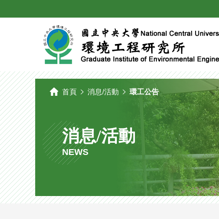
國
立
中
央
大
學
環
境
工
程
研
究
所
首頁
消息/活動
環工公告
消息/活動
NEWS