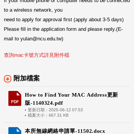
If your mobile phone or computer needs to be connected
to a wireless network, you
need to apply for approval first (apply about 3-5 days)
Please fill in the application form and please reply.(E-
mail to yulan@ncu.edu.tw)
查詢mac卡號方式詳見附件檔
附加檔案
How to Find Your MAC Address更新
PDF
版-1140324.pdf
更新日期：2025-06-12 07:53
檔案大小：667.31 KB
本所無線網絡申請單-11502.docx