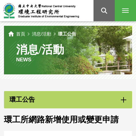
國
立
中
央
大
學
環
境
工
程
研
首頁
消息/活動
環工公告
究
所
消息/活動
NEWS
環工公告
環工所網路新增使用或變更申請