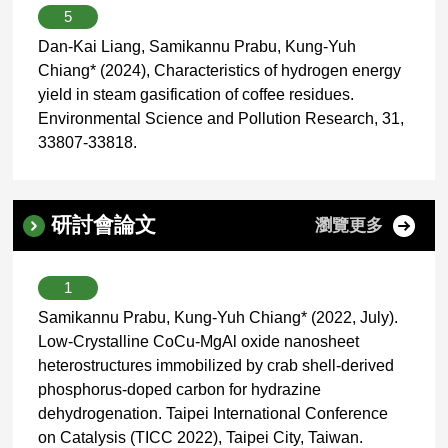
5
Dan-Kai Liang, Samikannu Prabu, Kung-Yuh
Chiang* (2024), Characteristics of hydrogen energy
yield in steam gasification of coffee residues.
Environmental Science and Pollution Research, 31,
33807-33818.
研討會論文
瀏覽更多
1
Samikannu Prabu, Kung-Yuh Chiang* (2022, July).
Low-Crystalline CoCu-MgAl oxide nanosheet
heterostructures immobilized by crab shell-derived
phosphorus-doped carbon for hydrazine
dehydrogenation. Taipei International Conference
on Catalysis (TICC 2022), Taipei City, Taiwan.