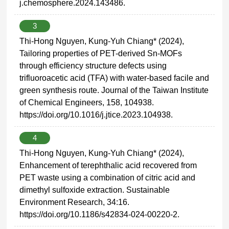
j.chemosphere.2024.143486.
3
Thi-Hong Nguyen, Kung-Yuh Chiang* (2024),
Tailoring properties of PET-derived Sn-MOFs
through efficiency structure defects using
trifluoroacetic acid (TFA) with water-based facile and
green synthesis route. Journal of the Taiwan Institute
of Chemical Engineers, 158, 104938.
https://doi.org/10.1016/j.jtice.2023.104938.
4
Thi-Hong Nguyen, Kung-Yuh Chiang* (2024),
Enhancement of terephthalic acid recovered from
PET waste using a combination of citric acid and
dimethyl sulfoxide extraction. Sustainable
Environment Research, 34:16.
https://doi.org/10.1186/s42834-024-00220-2.