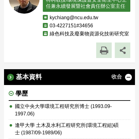
任兼永續發展暨社會責任辦公室主任
電
kychiang@ncu.edu.tw
子
聯
03-4227151#34656
郵
絡
單
綠色科技及廢棄物資源化技術研究室
件
電
位
話
職
稱
基本資料
收合
學歷
國立中央大學環境工程研究所博士 (1993.09-
1997.06)
逢甲大學 土木及水利工程研究所(環境工程組)碩
士 (1987/09-1989/06)