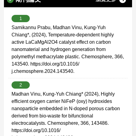
1
Samikannu Prabu, Madhan Vinu, Kung-Yuh
Chiang*, (2024), Temperature-dependent highly
active LaCaMgAl2O4 catalyst effect on carbon
nanomaterial and hydrogen generation from
polymethyl methacrylate plastic. Chemosphere, 366,
143540. https://doi.org/10.1016/
j.chemosphere.2024.143540.
2
Madhan Vinu, Kung-Yuh Chiang* (2024), Highly
efficient oxygen carrier NiFeP (oxy) hydroxides
nanoparticle embedded in N-doped porous carbon
derived from bio-waste for bifunctional
electrocatalysts. Chemosphere, 366, 143486.
https://doi.org/10.1016/