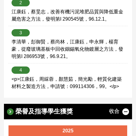
2
江康鈺，蔡旻志，改善有機污泥堆肥品質與降低重金
屬危害之方法，發明第I 290545號，96.12.1。
3
李清華，彭御賢，蔡尚林，江康鈺，申永輝，楊育
豪，從廢玻璃基板中回收銦錫氧化物鍍層之方法，發
明第I 286953號，96.9.21。
4
<p>江康鈺，周綵蓉，顏慧茹，簡光勵，輕質化建築
材料之製造方法，申請號：099114306，99。</p>
榮譽及指導學生獲獎
收合
2025