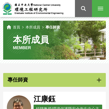
國
立
中
央
大
學
環
境
工
程
研
首頁
本所成員
專任師資
究
所
本所成員
MEMBER
專任師資
江康鈺
特聘教授/環境保護暨安全衛生中心主