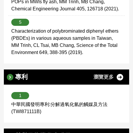
POPs in MWIs fly ash, MM Trinh, MB Chang,
Chemical Engineering Journal 405, 126718 (2021).
5
Characterization of polybrominated diphenyl ethers
(PBDEs) in various aqueous samples in Taiwan,
MM Trinh, CL Tsai, MB Chang, Science of the Total
Environment 649, 388-395 (2019).
專利
瀏覽更多
1
中華民國發明專利:分解過氧化氫的觸媒及方法
(TWI871111B)