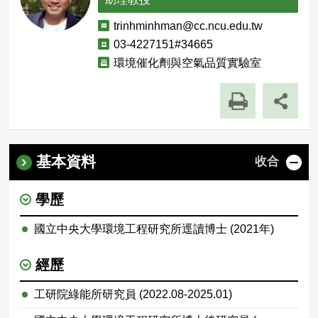
電
trinhminhman@cc.ncu.edu.tw
子
聯
03-4227151#34665
郵
絡
單
環境催化劑與空氣品質實驗室
件
電
位
話
職
稱
基本資料
收合
學歷
國立中央大學環境工程研究所逕讀博士 (2021年)
經歷
工研院綠能所研究員 (2022.08-2025.01)