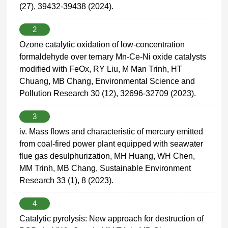
(27), 39432-39438 (2024).
2
Ozone catalytic oxidation of low-concentration
formaldehyde over ternary Mn-Ce-Ni oxide catalysts
modified with FeOx, RY Liu, M Man Trinh, HT
Chuang, MB Chang, Environmental Science and
Pollution Research 30 (12), 32696-32709 (2023).
3
iv. Mass flows and characteristic of mercury emitted
from coal-fired power plant equipped with seawater
flue gas desulphurization, MH Huang, WH Chen,
MM Trinh, MB Chang, Sustainable Environment
Research 33 (1), 8 (2023).
4
Catalytic pyrolysis: New approach for destruction of