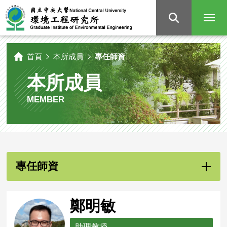
國
立
中
央
大
學
環
境
工
程
研
首頁
本所成員
專任師資
究
所
本所成員
MEMBER
專任師資
鄭明敏
助理教授