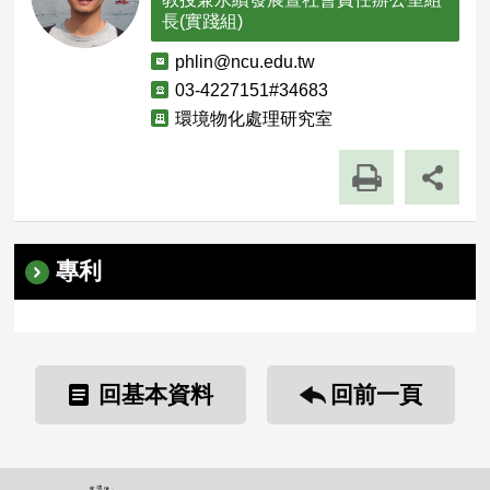
長(實踐組)
電
phlin@ncu.edu.tw
子
聯
03-4227151#34683
郵
絡
單
環境物化處理研究室
件
電
位
話
職
稱
專利
回基本資料
回前一頁