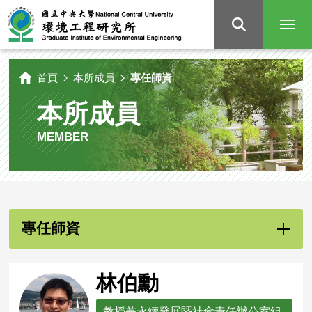
國
立
中
央
大
學
環
境
工
程
研
首頁
本所成員
專任師資
究
所
本所成員
MEMBER
專任師資
林伯勳
教授兼永續發展暨社會責任辦公室組