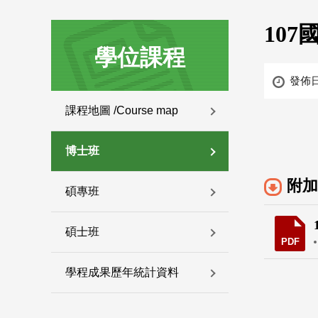
:::
:::
10
學位課程
發佈
友善列印
展開社群分享
課程地圖 /Course map
博士班
附加
碩專班
碩士班
PDF
學程成果歷年統計資料