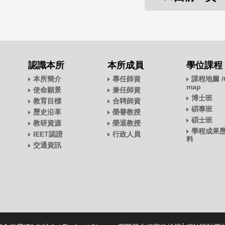
認識本所
本所成員
學位課程
本所簡介
專任師資
課程地圖 /C
map
使命願景
兼任師資
博士班
教育目標
合聘師資
碩專班
歷史沿革
榮譽教授
碩士班
教研資源
榮退教授
學程成果
IEET認證
行政人員
料
交通資訊