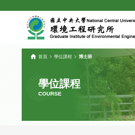
國
立
中
央
大
學
環
境
工
程
研
究
所
首頁
學位課程
博士班
學位課程
COURSE