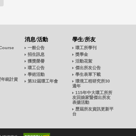
消息/活動
學生/所友
ourse
一般公告
環工所學刊
招生訊息
獎學金
獲獎榮譽
活動花絮
環工公告
傑出所友公告
學術活動
學生表單下載
歷年統計資
第32屆環工年會
環境工程研究所30
週年
115年中大環工所所
友回娘家暨傑出所友
表揚活動
歷屆所友資訊更新平
台